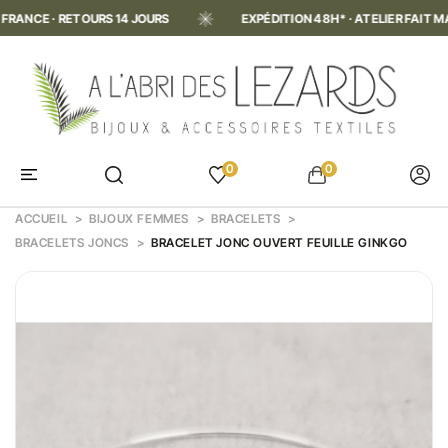
CE · RETOURS 14 JOURS
EXPÉDITION 48H* · ATELIER FAIT MAIN EN
0
0
ACCUEIL
BIJOUX FEMMES
BRACELETS
BRACELETS JONCS
BRACELET JONC OUVERT FEUILLE GINKGO