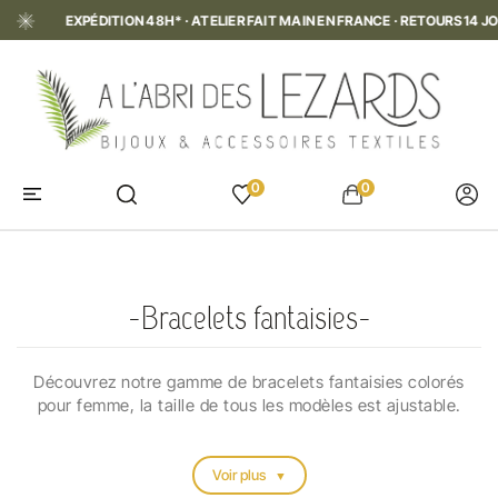
CE · RETOURS 14 JOURS
EXPÉDITION 48H* · ATELIER FAIT MAIN E
0
0
ACCUEIL
BIJOUX FEMMES
BRACELETS
BRACELETS FANTAISIES
Bracelets fantaisies
Découvrez notre gamme de bracelets fantaisies colorés
pour femme, la taille de tous les modèles est ajustable.
Voir plus