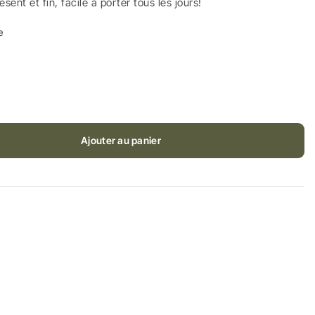
résent et fin, facile à porter tous les jours!
e
Ajouter au panier