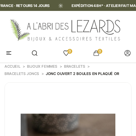
E · RETOURS 14 JOURS
EXPÉDITION 48H* · ATELIER FAIT MAIN EN
0
0
ACCUEIL
BIJOUX FEMMES
BRACELETS
BRACELETS JONCS
JONC OUVERT 2 BOULES EN PLAQUÉ OR