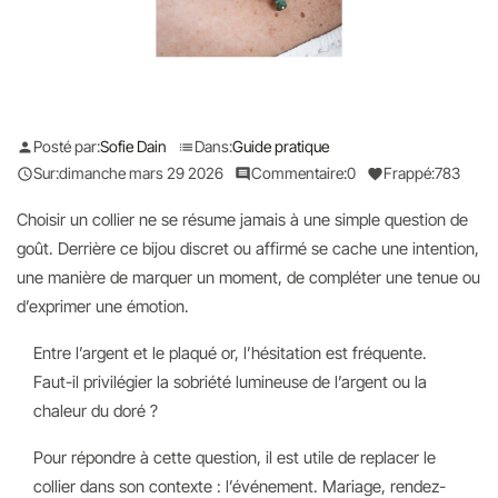
Posté par:
Sofie Dain
Dans:
Guide pratique
person
list
Sur:
dimanche
mars
29
2026
Commentaire:
0
Frappé:
783

comment
favorite
Choisir un collier ne se résume jamais à une simple question de
goût. Derrière ce bijou discret ou affirmé se cache une intention,
une manière de marquer un moment, de compléter une tenue ou
d’exprimer une émotion.
Entre l’argent et le plaqué or, l’hésitation est fréquente.
Faut-il privilégier la sobriété lumineuse de l’argent ou la
chaleur du doré ?
Pour répondre à cette question, il est utile de replacer le
collier dans son contexte : l’événement. Mariage, rendez-