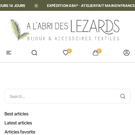
S
EXPÉDITION 48H* · ATELIER FAIT MAIN EN FRANCE · RETOURS 1
0
0
ACCUEIL
BLOG
GUIDE PRATIQUE
COLLIER ARGENT OU PLAQUÉ OR : À CHAQUE ÉVÉNEMENT SON
COLLIER
Best articles
Latest articles
Articles favorite