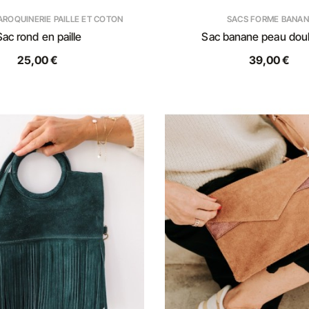
AROQUINERIE PAILLE ET COTON
SACS FORME BANAN
Sac rond en paille
Sac banane peau doub
25,00 €
39,00 €