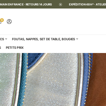
EXPÉDITION 48H* · ATELIER FAIT MAIN EN FRANCE · RETOURS 14 
0
ACS
FOUTAS, NAPPES, SET DE TABLE, BOUGIES
S
PETITS PRIX