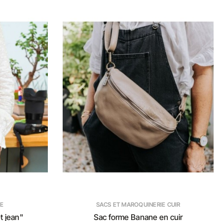
E
SACS ET MAROQUINERIE CUIR
t jean"
Sac forme Banane en cuir