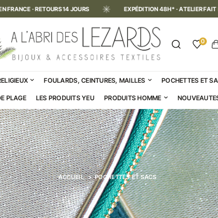
EXPÉDITION 48H* · ATELIER FAIT MAIN EN FRANCE · RETOURS 14 JOURS
0
RELIGIEUX
FOULARDS, CEINTURES, MAILLES
POCHETTES ET S
DE PLAGE
LES PRODUITS YEU
PRODUITS HOMME
NOUVEAUTE
ACCUEIL
POCHETTES ET SACS