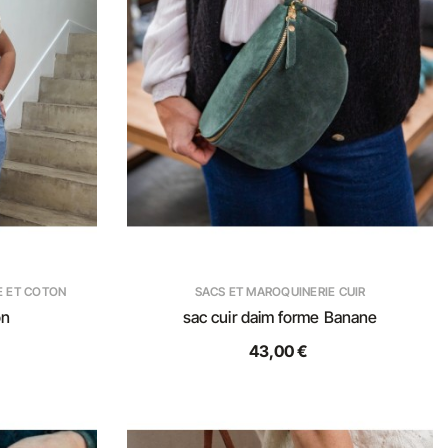
E ET COTON
SACS ET MAROQUINERIE CUIR
on
sac cuir daim forme Banane
43,00 €